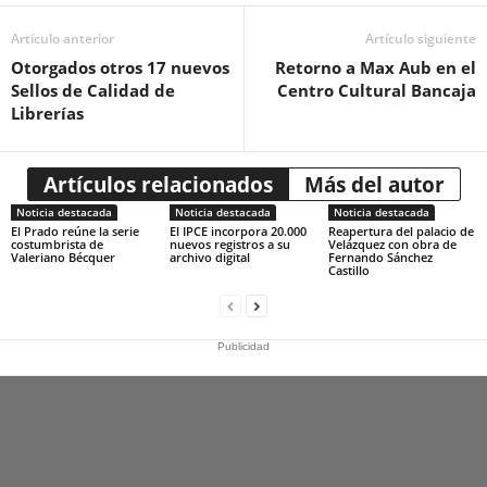
Artículo anterior
Artículo siguiente
Otorgados otros 17 nuevos
Retorno a Max Aub en el
Sellos de Calidad de
Centro Cultural Bancaja
Librerías
Artículos relacionados
Más del autor
Noticia destacada
Noticia destacada
Noticia destacada
El Prado reúne la serie
El IPCE incorpora 20.000
Reapertura del palacio de
costumbrista de
nuevos registros a su
Velázquez con obra de
Valeriano Bécquer
archivo digital
Fernando Sánchez
Castillo
Publicidad