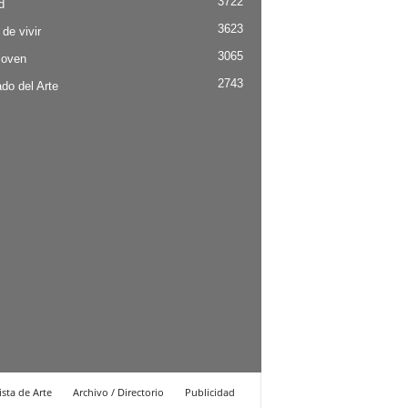
3722
d
3623
 de vivir
3065
Joven
2743
do del Arte
ista de Arte
Archivo / Directorio
Publicidad