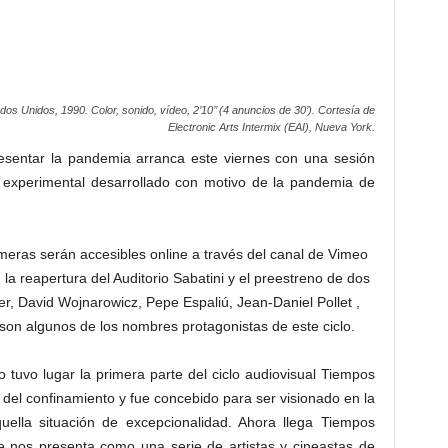
s Unidos, 1990. Color, sonido, vídeo, 2’10’’ (4 anuncios de 30’). Cortesía de
Electronic Arts Intermix (EAI), Nueva York.
presentar la pandemia arranca este viernes con una sesión
e experimental desarrollado con motivo de la pandemia de
meras serán accesibles online a través del canal de Vimeo
 la reapertura del Auditorio Sabatini y el preestreno de dos
r, David Wojnarowicz, Pepe Espaliú, Jean-Daniel Pollet ,
on algunos de los nombres protagonistas de este ciclo.
 tuvo lugar la primera parte del ciclo audiovisual Tiempos
a del confinamiento y fue concebido para ser visionado en la
ella situación de excepcionalidad. Ahora llega Tiempos
ue nos presenta como una serie de artistas y cineastas de