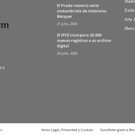
Madri
El Prado reúne la serie
costumbrista de Valeriano
Estilo
Bécquer
Arte 
21 julio, 2026
Merca
El IPCE incorpora 20.000
nuevos registros a su archivo
digital
20 julio, 2026
a y
s.
Aviso Legal, Privacidad y Cookies
Suscríbete gratis a Rev