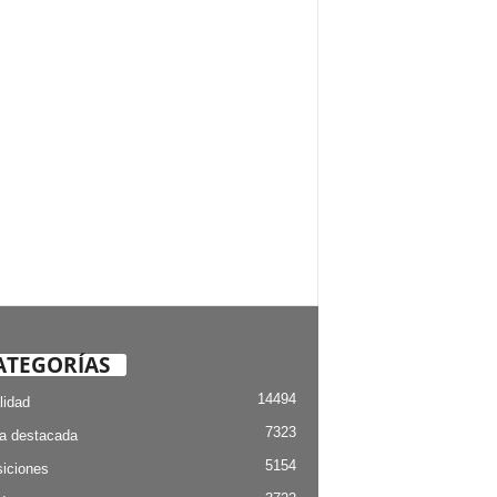
ATEGORÍAS
14494
lidad
7323
ia destacada
5154
iciones