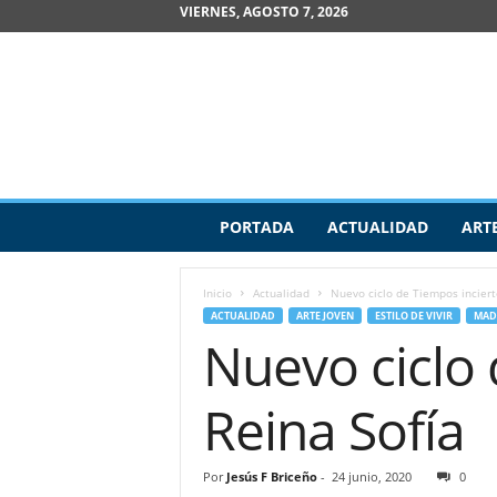
VIERNES, AGOSTO 7, 2026
R
PORTADA
ACTUALIDAD
ART
e
v
i
Inicio
Actualidad
Nuevo ciclo de Tiempos inciert
s
ACTUALIDAD
ARTE JOVEN
ESTILO DE VIVIR
MAD
t
Nuevo ciclo 
a
d
e
Reina Sofía
A
r
t
Por
Jesús F Briceño
-
24 junio, 2020
0
e