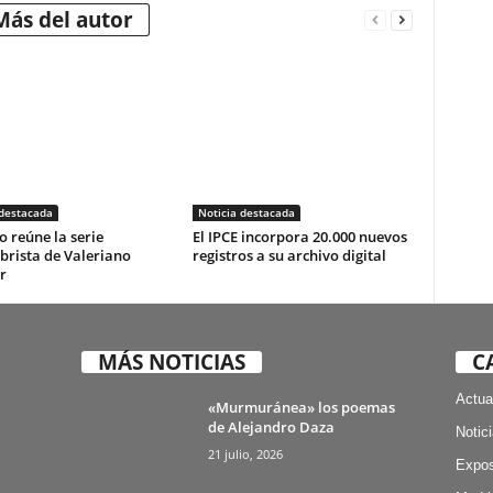
Más del autor
 destacada
Noticia destacada
o reúne la serie
El IPCE incorpora 20.000 nuevos
brista de Valeriano
registros a su archivo digital
r
MÁS NOTICIAS
C
Actua
«Murmuránea» los poemas
de Alejandro Daza
Notic
21 julio, 2026
Expos