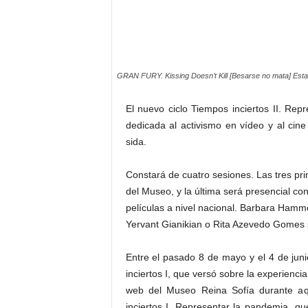
GRAN FURY. Kissing Doesn’t Kill [Besarse no mata] Estado
El nuevo ciclo Tiempos inciertos II. Re
dedicada al activismo en vídeo y al cin
sida.
Constará de cuatro sesiones. Las tres pri
del Museo, y la última será presencial con
películas a nivel nacional. Barbara Hamme
Yervant Gianikian o Rita Azevedo Gomes s
Entre el pasado 8 de mayo y el 4 de junio
inciertos I, que versó sobre la experienci
web del Museo Reina Sofía durante aqu
inciertos I. Representar la pandemia, q