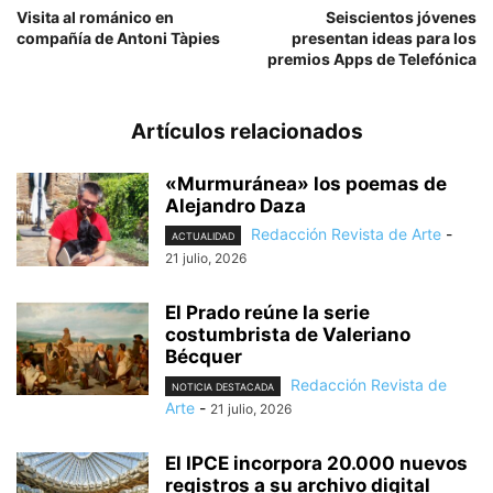
Visita al románico en
Seiscientos jóvenes
compañía de Antoni Tàpies
presentan ideas para los
premios Apps de Telefónica
Artículos relacionados
«Murmuránea» los poemas de
Alejandro Daza
Redacción Revista de Arte
-
ACTUALIDAD
21 julio, 2026
El Prado reúne la serie
costumbrista de Valeriano
Bécquer
Redacción Revista de
NOTICIA DESTACADA
Arte
-
21 julio, 2026
El IPCE incorpora 20.000 nuevos
registros a su archivo digital