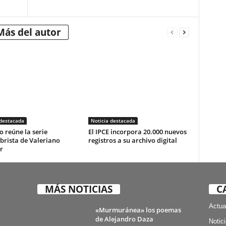
Más del autor
 destacada
Noticia destacada
o reúne la serie
El IPCE incorpora 20.000 nuevos
brista de Valeriano
registros a su archivo digital
r
MÁS NOTICIAS
C
Actua
«Murmuránea» los poemas
de Alejandro Daza
Notic