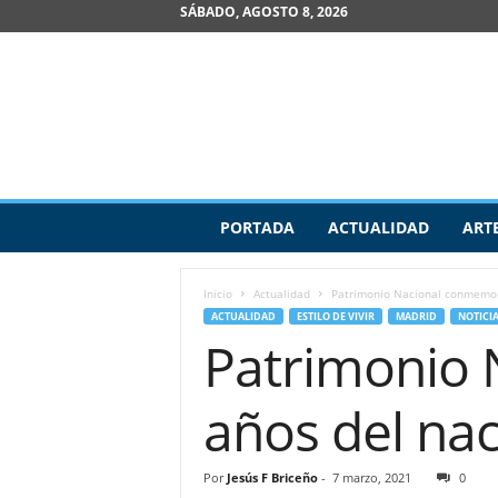
SÁBADO, AGOSTO 8, 2026
R
PORTADA
ACTUALIDAD
ART
e
v
i
Inicio
Actualidad
Patrimonio Nacional conmemora
s
ACTUALIDAD
ESTILO DE VIVIR
MADRID
NOTICI
t
Patrimonio 
a
d
e
años del nac
A
r
t
Por
Jesús F Briceño
-
7 marzo, 2021
0
e