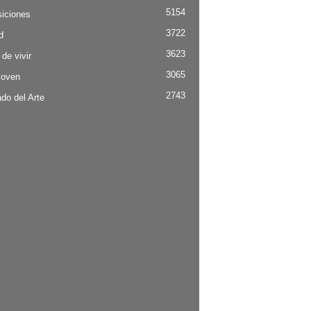
5154
iciones
3722
d
3623
 de vivir
3065
Joven
2743
do del Arte