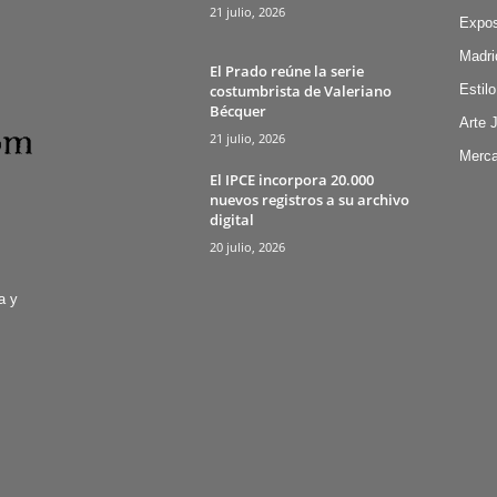
21 julio, 2026
Expos
Madri
El Prado reúne la serie
costumbrista de Valeriano
Estilo
Bécquer
Arte 
21 julio, 2026
Merca
El IPCE incorpora 20.000
nuevos registros a su archivo
digital
20 julio, 2026
a y