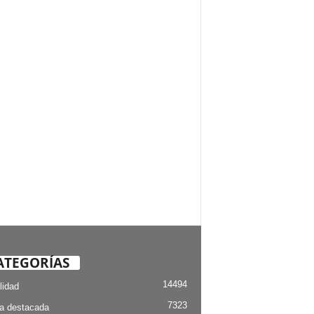
ATEGORÍAS
14494
lidad
7323
ia destacada