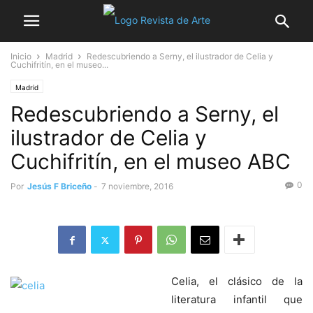
Inicio
Madrid
Redescubriendo a Serny, el ilustrador de Celia y
Cuchifritín, en el museo...
Madrid
Redescubriendo a Serny, el
ilustrador de Celia y
Cuchifritín, en el museo ABC
0
Por
Jesús F Briceño
-
7 noviembre, 2016
Celia, el clásico de la
literatura infantil que