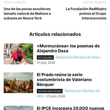
Artículo anterior
Artículo siguiente
Una de las pocas esculturas
La Fundación RedMadre
tamaño natural de Matisse a
premia al Grupo
subasta en Nueva York
Intereconomía
Artículos relacionados
«Murmuránea» los poemas de
Alejandro Daza
Redacción Revista de Arte
-
ACTUALIDAD
21 julio, 2026
El Prado reúne la serie
costumbrista de Valeriano
Bécquer
Redacción Revista de
NOTICIA DESTACADA
Arte
-
21 julio, 2026
El IPCE incorpora 20.000 nuevos