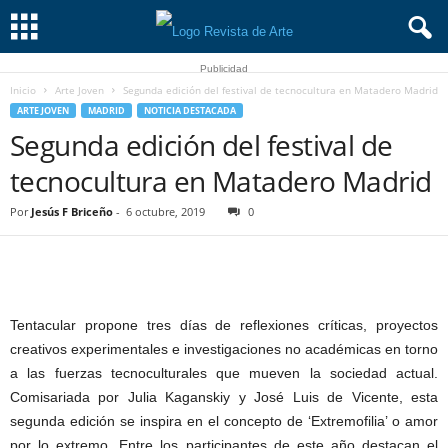
Publicidad
Inicio
Arte Joven
Segunda edición del festival de tecnocultura en Matadero Madrid
ARTE JOVEN
MADRID
NOTICIA DESTACADA
Segunda edición del festival de
tecnocultura en Matadero Madrid
Por
Jesús F Briceño
-
6 octubre, 2019
0
Tentacular propone tres días de reflexiones críticas, proyectos
creativos experimentales e investigaciones no académicas en torno
a las fuerzas tecnoculturales que mueven la sociedad actual.
Comisariada por Julia Kaganskiy y José Luis de Vicente, esta
segunda edición se inspira en el concepto de ‘Extremofilia’ o amor
por lo extremo. Entre los participantes de este año destacan el