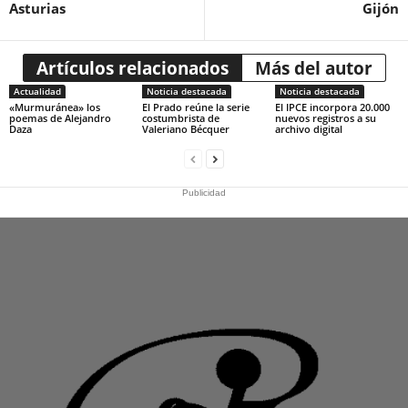
Asturias
Gijón
Artículos relacionados
Más del autor
Actualidad
Noticia destacada
Noticia destacada
«Murmuránea» los
El Prado reúne la serie
El IPCE incorpora 20.000
poemas de Alejandro
costumbrista de
nuevos registros a su
Daza
Valeriano Bécquer
archivo digital
Publicidad