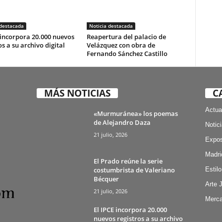
 destacada
Noticia destacada
 incorpora 20.000 nuevos
Reapertura del palacio de
os a su archivo digital
Velázquez con obra de
Fernando Sánchez Castillo
MÁS NOTICIAS
C
Actua
«Murmuránea» los poemas
de Alejandro Daza
Notic
21 julio, 2026
Expos
Madri
El Prado reúne la serie
costumbrista de Valeriano
Estilo
Bécquer
Arte 
21 julio, 2026
Merca
El IPCE incorpora 20.000
nuevos registros a su archivo