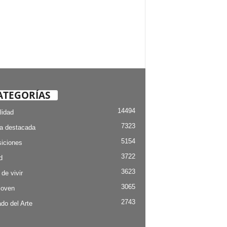
ATEGORÍAS
14494
lidad
7323
ia destacada
5154
iciones
3722
d
3623
 de vivir
3065
Joven
2743
do del Arte