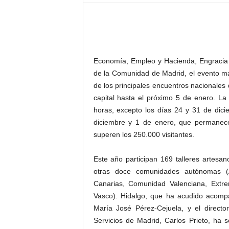
–
L
o
g
o
p
Economía, Empleo y Hacienda, Engracia H
r
de la Comunidad de Madrid, el evento má
e
de los principales encuentros nacionales 
s
capital hasta el próximo 5 de enero. La
s
horas, excepto los días 24 y 31 de dici
diciembre y 1 de enero, que permanece
superen los 250.000 visitantes.
Este año participan 169 talleres artes
otras doce comunidades autónomas (Ar
Canarias, Comunidad Valenciana, Extrem
Vasco). Hidalgo, que ha acudido acomp
María José Pérez-Cejuela, y el directo
Servicios de Madrid, Carlos Prieto, ha 