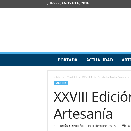
JUEVES, AGOSTO 6, 2026
R
PORTADA
ACTUALIDAD
ART
e
v
i
Inicio
Madrid
XXVIII Edición de la Feria Mercado
s
MADRID
t
XXVIII Edici
a
d
e
Artesanía
A
r
t
Por
Jesús F Briceño
-
13 diciembre, 2015
0
e