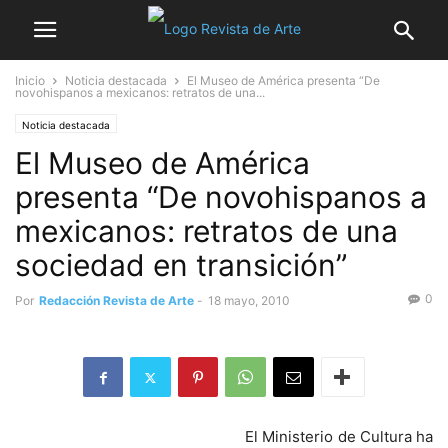
Inicio
Noticia destacada
El Museo de América presenta “De
novohispanos a mexicanos: retratos de una...
Noticia destacada
El Museo de América
presenta “De novohispanos a
mexicanos: retratos de una
sociedad en transición”
0
Por
Redacción Revista de Arte
-
18 mayo, 2010
El Ministerio de Cultura ha