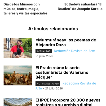
Día de los Museos con
Sotheby’s subastará “El
música, teatro, magia,
Bautizo” de Joaquín Sorolla
talleres y visitas especiales
Artículos relacionados
«Murmuránea» los poemas de
Alejandro Daza
Redacción Revista de Arte
-
ACTUALIDAD
21 julio, 2026
El Prado reúne la serie
costumbrista de Valeriano
Bécquer
Redacción Revista de
NOTICIA DESTACADA
Arte
-
21 julio, 2026
El IPCE incorpora 20.000 nuevos
registros a su archivo digital