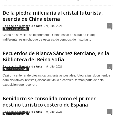
De la piedra milenaria al cristal futurista,
esencia de China eterna
Redacción Revista de Arte
-
9 julio, 2026
0
Noticia destacada
China no se visita, se experimenta. China es un país que no te deja
indiferente; es un choque de escalas, de tiempos, de historias...
Recuerdos de Blanca Sánchez Berciano, en la
Biblioteca del Reina Sofía
Redacción Revista de Arte
-
9 julio, 2026
0
Noticia destacada
Casi un centenar de piezas: cartas, tarjetas postales, fotografías, documentos
administrativos, revistas, discos de vinilo o carteles, forman parte de esta
exposición que recorre...
Benidorm se consolida como el primer
destino turístico costero de España
Redacción Revista de Arte
-
9 julio, 2026
0
Noticia destacada