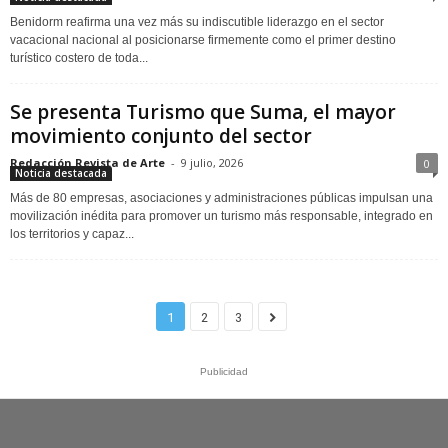
Benidorm reafirma una vez más su indiscutible liderazgo en el sector
vacacional nacional al posicionarse firmemente como el primer destino
turístico costero de toda...
Se presenta Turismo que Suma, el mayor
movimiento conjunto del sector
Redacción Revista de Arte
-
9 julio, 2026
0
Noticia destacada
Más de 80 empresas, asociaciones y administraciones públicas impulsan una
movilización inédita para promover un turismo más responsable, integrado en
los territorios y capaz...
1
2
3
Publicidad