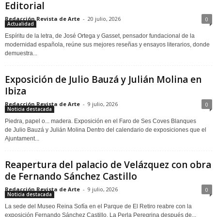
Editorial
Redacción Revista de Arte
-
20 julio, 2026
0
Actualidad
Espíritu de la letra, de José Ortega y Gasset, pensador fundacional de la
modernidad española, reúne sus mejores reseñas y ensayos literarios, donde
demuestra...
Exposición de Julio Bauzá y Julián Molina en
Ibiza
Redacción Revista de Arte
-
9 julio, 2026
0
Noticia destacada
Piedra, papel o... madera. Exposición en el Faro de Ses Coves Blanques
de Julio Bauzá y Julián Molina Dentro del calendario de exposiciones que el
Ajuntament...
Reapertura del palacio de Velázquez con obra
de Fernando Sánchez Castillo
Redacción Revista de Arte
-
9 julio, 2026
0
Noticia destacada
La sede del Museo Reina Sofía en el Parque de El Retiro reabre con la
exposición Fernando Sánchez Castillo. La Perla Peregrina después de...