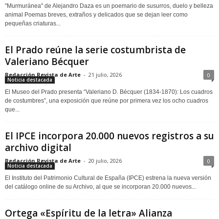
"Murmuránea" de Alejandro Daza es un poemario de susurros, duelo y belleza
animal Poemas breves, extraños y delicados que se dejan leer como
pequeñas criaturas...
El Prado reúne la serie costumbrista de
Valeriano Bécquer
Redacción Revista de Arte
-
21 julio, 2026
0
Noticia destacada
El Museo del Prado presenta “Valeriano D. Bécquer (1834-1870): Los cuadros
de costumbres”, una exposición que reúne por primera vez los ocho cuadros
que...
El IPCE incorpora 20.000 nuevos registros a su
archivo digital
Redacción Revista de Arte
-
20 julio, 2026
0
Noticia destacada
El Instituto del Patrimonio Cultural de España (IPCE) estrena la nueva versión
del catálogo online de su Archivo, al que se incorporan 20.000 nuevos...
Ortega «Espíritu de la letra» Alianza