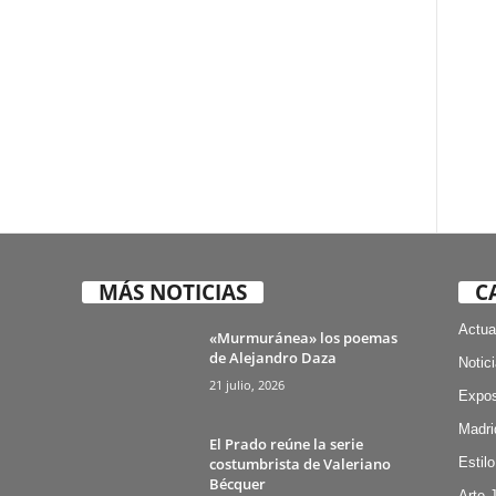
MÁS NOTICIAS
C
Actua
«Murmuránea» los poemas
de Alejandro Daza
Notic
21 julio, 2026
Expos
Madri
El Prado reúne la serie
costumbrista de Valeriano
Estilo
Bécquer
Arte 