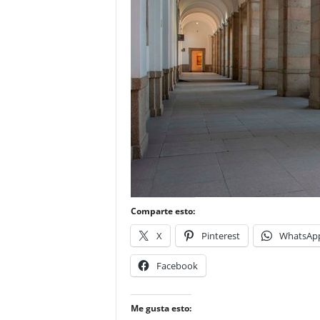
–
L
o
g
o
p
r
e
s
s
Comparte esto:
X
Pinterest
WhatsAp
Facebook
Me gusta esto: