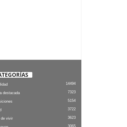
ATEGORÍAS
14494
lidad
7323
ia destacada
5154
iciones
3722
d
3623
 de vivir
3065
Joven