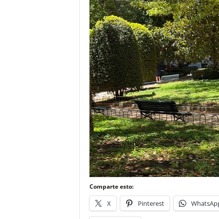
–
L
o
g
o
p
r
e
s
s
Comparte esto:
X
Pinterest
WhatsAp