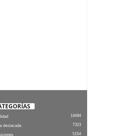
ATEGORÍAS
14494
lidad
7323
ia destacada
5154
iciones