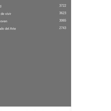
3722
d
3623
 de vivir
3065
Joven
2743
do del Arte