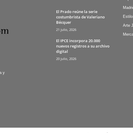
Madri
El Prado reúne la serie
costumbrista de Valeriano
Estilo
Bécquer
Arte 
21 julio, 2026
Merca
El IPCE incorpora 20.000
nuevos registros a su archivo
digital
20 julio, 2026
a y