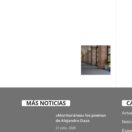
MÁS NOTICIAS
C
Actua
«Murmuránea» los poemas
de Alejandro Daza
Notic
21 julio, 2026
Expos