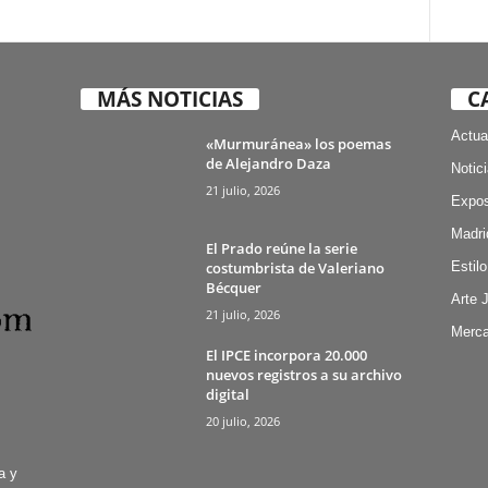
MÁS NOTICIAS
C
Actua
«Murmuránea» los poemas
de Alejandro Daza
Notic
21 julio, 2026
Expos
Madri
El Prado reúne la serie
costumbrista de Valeriano
Estilo
Bécquer
Arte 
21 julio, 2026
Merca
El IPCE incorpora 20.000
nuevos registros a su archivo
digital
20 julio, 2026
a y