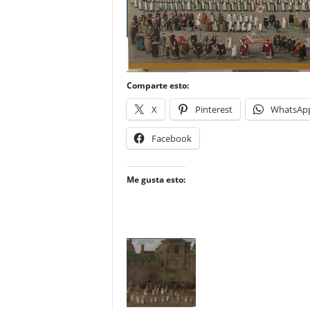
–
L
o
g
o
p
Comparte esto:
r
X
Pinterest
WhatsAp
e
s
Facebook
s
Me gusta esto: