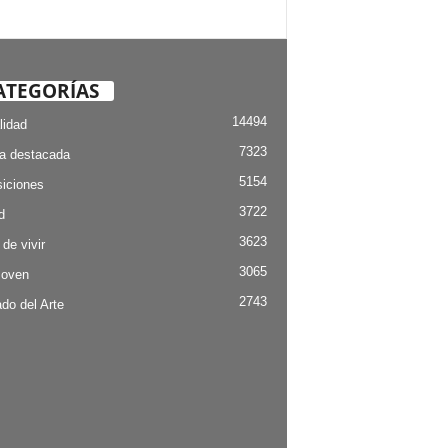
ATEGORÍAS
14494
lidad
7323
ia destacada
5154
iciones
3722
d
3623
 de vivir
3065
Joven
2743
do del Arte