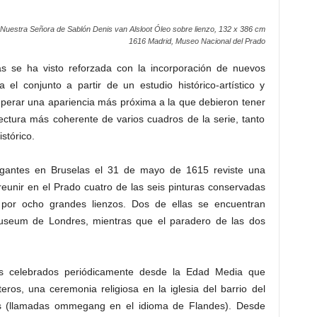
uestra Señora de Sablón Denis van Alsloot Óleo sobre lienzo, 132 x 386 cm
1616 Madrid, Museo Nacional del Prado
as se ha visto reforzada con la incorporación de nuevos
 el conjunto a partir de un estudio histórico-artístico y
uperar una apariencia más próxima a la que debieron tener
lectura más coherente de varios cuadros de la serie, tanto
stórico.
igantes en Bruselas el 31 de mayo de 1615 reviste una
eunir en el Prado cuatro de las seis pinturas conservadas
 por ocho grandes lienzos. Dos de ellas se encuentran
Museum de Londres, mientras que el paradero de las dos
s celebrados periódicamente desde la Edad Media que
eros, una ceremonia religiosa en la iglesia del barrio del
es (llamadas ommegang en el idioma de Flandes). Desde