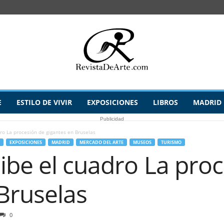
E
ESTILO DE VIVIR
EXPOSICIONES
LIBROS
MADRID
Publicidad
ro La procesión de gigantes en Bruselas
EXPOSICIONES
MADRID
MERCADO DEL ARTE
MUSEOS
TURISMO
ibe el cuadro La pro
Bruselas
0