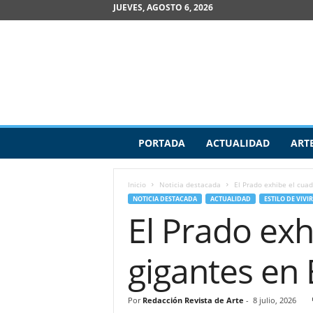
JUEVES, AGOSTO 6, 2026
R
PORTADA
ACTUALIDAD
ART
e
v
i
Inicio
Noticia destacada
El Prado exhibe el cuad
s
NOTICIA DESTACADA
ACTUALIDAD
ESTILO DE VIVIR
t
El Prado exh
a
d
e
gigantes en 
A
r
t
Por
Redacción Revista de Arte
-
8 julio, 2026
e