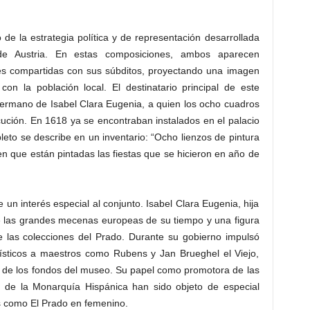
o de la estrategia política y de representación desarrollada
de Austria. En estas composiciones, ambos aparecen
nes compartidas con sus súbditos, proyectando una imagen
on la población local. El destinatario principal de este
hermano de Isabel Clara Eugenia, a quien los ocho cuadros
ución. En 1618 ya se encontraban instalados en el palacio
eto se describe en un inventario: “Ocho lienzos de pintura
n que están pintadas las fiestas que se hicieron en año de
n interés especial al conjunto. Isabel Clara Eugenia, hija
 de las grandes mecenas europeas de su tiempo y una figura
de las colecciones del Prado. Durante su gobierno impulsó
ísticos a maestros como Rubens y Jan Brueghel el Viejo,
 de los fondos del museo. Su papel como promotora de las
ual de la Monarquía Hispánica han sido objeto de especial
as como El Prado en femenino.