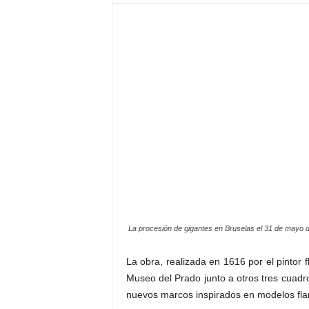
–
L
o
g
o
p
r
e
s
s
La procesión de gigantes en Bruselas el 31 de mayo 
La obra, realizada en 1616 por el pintor 
Museo del Prado junto a otros tres cuadr
nuevos marcos inspirados en modelos flam