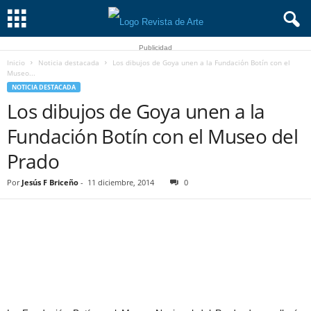
Publicidad
Inicio
Noticia destacada
Los dibujos de Goya unen a la Fundación Botín con el
Museo...
NOTICIA DESTACADA
Los dibujos de Goya unen a la
Fundación Botín con el Museo del
Prado
Por
Jesús F Briceño
-
11 diciembre, 2014
0