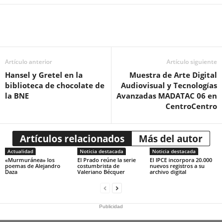
Artículo anterior
Artículo siguiente
Hansel y Gretel en la
Muestra de Arte Digital
biblioteca de chocolate de
Audiovisual y Tecnologías
la BNE
Avanzadas MADATAC 06 en
CentroCentro
Artículos relacionados
Más del autor
Actualidad
Noticia destacada
Noticia destacada
«Murmuránea» los
El Prado reúne la serie
El IPCE incorpora 20.000
poemas de Alejandro
costumbrista de
nuevos registros a su
Daza
Valeriano Bécquer
archivo digital
Publicidad