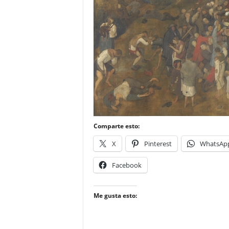
–
L
o
g
o
p
r
e
s
s
Comparte esto:
X
Pinterest
WhatsAp
Facebook
Me gusta esto: