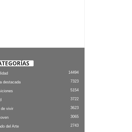
ATEGORÍAS
14494
lidad
7323
ia destacada
5154
iciones
3722
d
3623
 de vivir
3065
Joven
2743
do del Arte