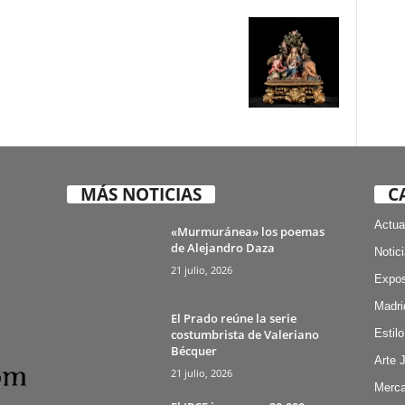
MÁS NOTICIAS
C
Actua
«Murmuránea» los poemas
de Alejandro Daza
Notic
21 julio, 2026
Expos
Madri
El Prado reúne la serie
costumbrista de Valeriano
Estilo
Bécquer
Arte 
21 julio, 2026
Merca