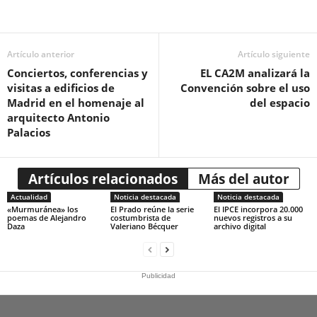
Artículo anterior
Artículo siguiente
Conciertos, conferencias y
EL CA2M analizará la
visitas a edificios de
Convención sobre el uso
Madrid en el homenaje al
del espacio
arquitecto Antonio
Palacios
Artículos relacionados
Más del autor
Actualidad
Noticia destacada
Noticia destacada
«Murmuránea» los
El Prado reúne la serie
El IPCE incorpora 20.000
poemas de Alejandro
costumbrista de
nuevos registros a su
Daza
Valeriano Bécquer
archivo digital
Publicidad