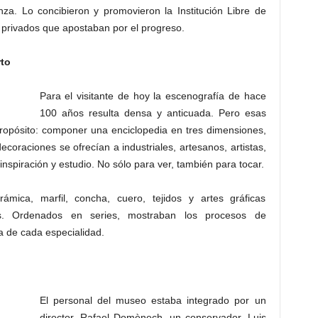
za. Lo concibieron y promovieron la Institución Libre de
 privados que apostaban por el progreso.
rto
Para el visitante de hoy la escenografía de hace
100 años resulta densa y anticuada. Pero esas
propósito: componer una enciclopedia en tres dimensiones,
ecoraciones se ofrecían a industriales, artesanos, artistas,
nspiración y estudio. No sólo para ver, también para tocar.
ámica, marfil, concha, cuero, tejidos y artes gráficas
nes. Ordenados en series, mostraban los procesos de
ca de cada especialidad.
El personal del museo estaba integrado por un
director, Rafael Domènech, un conservador, Luis