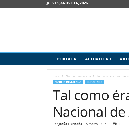
JUEVES, AGOSTO 6, 2026
R
PORTADA
ACTUALIDAD
ART
e
v
i
Inicio
Noticia destacada
Tal como éramos, cien 
s
NOTICIA DESTACADA
REPORTAJES
t
Tal como ér
a
d
e
Nacional de 
A
r
t
Por
Jesús F Briceño
-
5 marzo, 2014
1
e