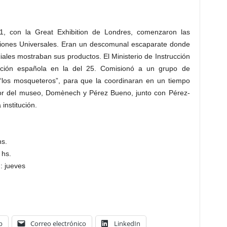
, con la Great Exhibition de Londres, comenzaron las
iones Universales. Eran un descomunal escaparate donde
ales mostraban sus productos. El Ministerio de Instrucción
ipación española en la del 25. Comisionó a un grupo de
“los mosqueteros”, para que la coordinaran en un tiempo
ctor del museo, Domènech y Pérez Bueno, junto con Pérez-
 institución.
hs.
 hs.
: jueves
p
Correo electrónico
LinkedIn