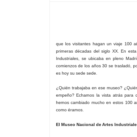
–
L
o
g
o
p
r
que los visitantes hagan un viaje 100 
e
primeras décadas del siglo XX. En est
s
Industriales, se ubicaba en pleno Madr
s
comienzos de los años 30 se trasladó, p
es hoy su sede sede.
¿Quién trabajaba en ese museo? ¿Quién 
empeño? Echamos la vista atrás para d
hemos cambiado mucho en estos 100 años
como éramos.
El Museo Nacional de Artes Industriale