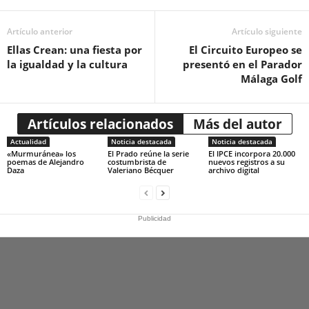
Artículo anterior
Artículo siguiente
Ellas Crean: una fiesta por
El Circuito Europeo se
la igualdad y la cultura
presentó en el Parador
Málaga Golf
Artículos relacionados
Más del autor
Actualidad
Noticia destacada
Noticia destacada
«Murmuránea» los
El Prado reúne la serie
El IPCE incorpora 20.000
poemas de Alejandro
costumbrista de
nuevos registros a su
Daza
Valeriano Bécquer
archivo digital
Publicidad