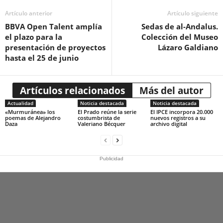
Artículo anterior
Artículo siguiente
BBVA Open Talent amplía
Sedas de al-Andalus.
el plazo para la
Colección del Museo
presentación de proyectos
Lázaro Galdiano
hasta el 25 de junio
Artículos relacionados
Más del autor
Actualidad
Noticia destacada
Noticia destacada
«Murmuránea» los
El Prado reúne la serie
El IPCE incorpora 20.000
poemas de Alejandro
costumbrista de
nuevos registros a su
Daza
Valeriano Bécquer
archivo digital
Publicidad