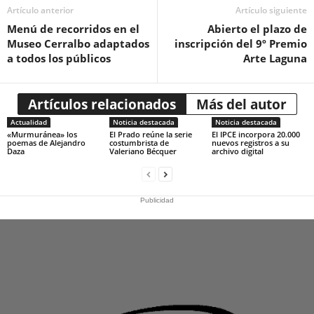
Artículo anterior
Artículo siguiente
Menú de recorridos en el
Abierto el plazo de
Museo Cerralbo adaptados
inscripción del 9º Premio
a todos los públicos
Arte Laguna
Artículos relacionados
Más del autor
Actualidad
Noticia destacada
Noticia destacada
«Murmuránea» los
El Prado reúne la serie
El IPCE incorpora 20.000
poemas de Alejandro
costumbrista de
nuevos registros a su
Daza
Valeriano Bécquer
archivo digital
Publicidad