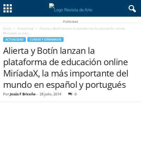
Publicidad
Inicio
Actualidad
Alierta y Botín lanzan la plataforma de educación online
MiríadaX, la más...
ACTUALIDAD
CURSOS Y SEMINARIOS
Alierta y Botín lanzan la
plataforma de educación online
MiríadaX, la más importante del
mundo en español y portugués
Por
Jesús F Briceño
-
28 julio, 2014
0