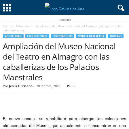
Publicidad
Inicio
Actualidad
Ampliación del Museo Nacional del Teatro en Almagro con las
caballerizas de...
ACTUALIDAD
ESTILO DE VIVIR
ESPECTÁCULOS
NOTICIA DESTACADA
TURISMO
Ampliación del Museo Nacional
del Teatro en Almagro con las
caballerizas de los Palacios
Maestrales
Por
Jesús F Briceño
-
20 febrero, 2019
0
El nuevo espacio se rehabilitará para albergar las colecciones
almacenadas del Museo, que actualmente se encuentran en una