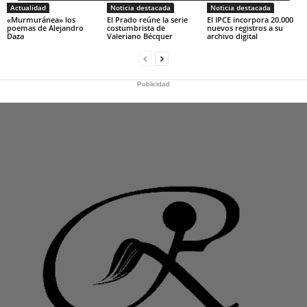
Actualidad
Noticia destacada
Noticia destacada
«Murmuránea» los
El Prado reúne la serie
El IPCE incorpora 20.000
poemas de Alejandro
costumbrista de
nuevos registros a su
Daza
Valeriano Bécquer
archivo digital
Publicidad