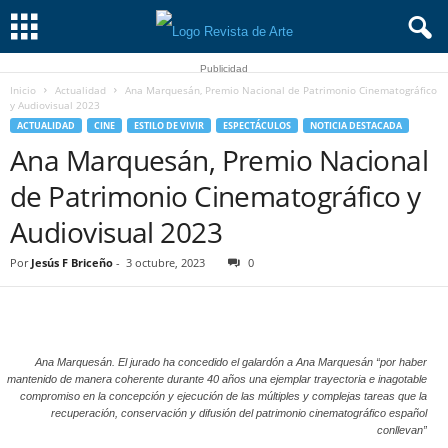
Publicidad
Inicio
Actualidad
Ana Marquesán, Premio Nacional de Patrimonio Cinematográfico
y Audiovisual 2023
ACTUALIDAD
CINE
ESTILO DE VIVIR
ESPECTÁCULOS
NOTICIA DESTACADA
Ana Marquesán, Premio Nacional
de Patrimonio Cinematográfico y
Audiovisual 2023
Por
Jesús F Briceño
-
3 octubre, 2023
0
Ana Marquesán. El jurado ha concedido el galardón a Ana Marquesán “por haber
mantenido de manera coherente durante 40 años una ejemplar trayectoria e inagotable
compromiso en la concepción y ejecución de las múltiples y complejas tareas que la
recuperación, conservación y difusión del patrimonio cinematográfico español
conllevan”