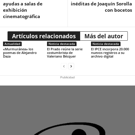
ayudas a salas de
inéditas de Joaquín Sorolla
exhibición
con bocetos
cinematográfica
Artículos relacionados
Más del autor
Actualidad
Noticia destacada
Noticia destacada
«Murmuránea» los
El Prado reúne la serie
El IPCE incorpora 20.000
poemas de Alejandro
costumbrista de
nuevos registros a su
Daza
Valeriano Bécquer
archivo digital
Publicidad