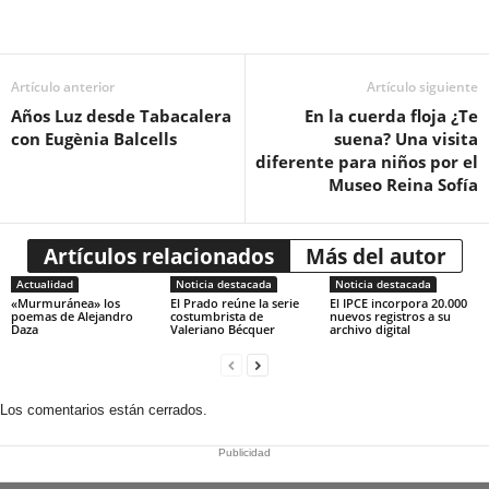
Artículo anterior
Artículo siguiente
Años Luz desde Tabacalera
En la cuerda floja ¿Te
con Eugènia Balcells
suena? Una visita
diferente para niños por el
Museo Reina Sofía
Artículos relacionados
Más del autor
Actualidad
Noticia destacada
Noticia destacada
«Murmuránea» los
El Prado reúne la serie
El IPCE incorpora 20.000
poemas de Alejandro
costumbrista de
nuevos registros a su
Daza
Valeriano Bécquer
archivo digital
Los comentarios están cerrados.
Publicidad