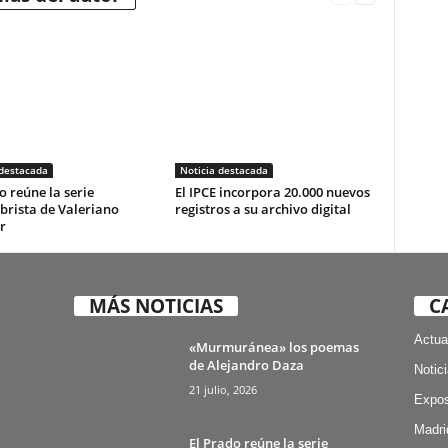
 destacada
Noticia destacada
o reúne la serie
El IPCE incorpora 20.000 nuevos
brista de Valeriano
registros a su archivo digital
r
MÁS NOTICIAS
C
Actua
«Murmuránea» los poemas
de Alejandro Daza
Notic
21 julio, 2026
Expos
Madri
El Prado reúne la serie