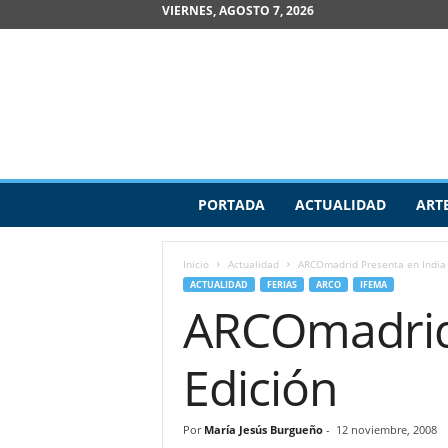
VIERNES, AGOSTO 7, 2026
R
PORTADA
ACTUALIDAD
ART
e
v
i
Inicio
Actualidad
ARCOmadrid Presenta en India 
s
ACTUALIDAD
FERIAS
ARCO
IFEMA
t
ARCOmadrid 
a
d
e
Edición
A
r
t
Por
María Jesús Burgueño
-
12 noviembre, 2008
e