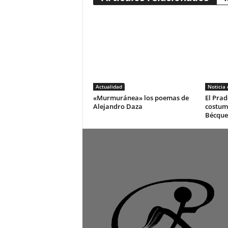
Actualidad
Noticia
«Murmuránea» los poemas de
El Prad
Alejandro Daza
costum
Bécque