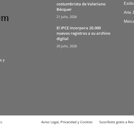
costumbrista de Valeriano
Estilo
Bécquer
Arte 
21 julio, 2026
Merca
El IPCE incorpora 20.000
nuevos registros a su archivo
digital
20 julio, 2026
a y
s.
Aviso Legal, Privacidad y Cookies
Suscríbete gratis a Rev