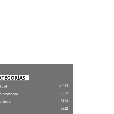
ATEGORÍAS
14494
lidad
7323
ia destacada
5154
iciones
3722
d