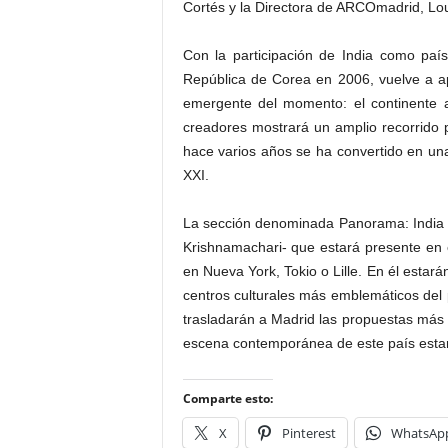
Cortés y la Directora de ARCOmadrid, Lo
Con la participación de India como paí
República de Corea en 2006, vuelve a ap
emergente del momento: el continente a
creadores mostrará un amplio recorrido 
hace varios años se ha convertido en un
XXI.
La sección denominada Panorama: India e
Krishnamachari- que estará presente en e
en Nueva York, Tokio o Lille. En él estar
centros culturales más emblemáticos de
trasladarán a Madrid las propuestas más a
escena contemporánea de este país est
Comparte esto:
X
Pinterest
WhatsAp