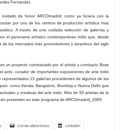
urdes Fernández.
s invitado de honor ARCOmadrid, como ya hiciera con la
ostar por uno de los centros de producción artística más
siático. A través de una cuidada selección de galerías y
por el panorama artístico contemporáneo indio que, desde
a de los mercados más prometedores y atractivos del siglo
s un proyecto comisariado por el artista y comisario Bose
l acto- curador de importantes exposiciones de arte indio
án representados 13 galerías procedentes de algunos de los
l país como Kerala, Bangalore, Mumbay o Nueva Delhi que
ctuales y creativas del arte indio. Más de 50 artistas de la
arán presentes en este programa de ARCOmadrid_2009.
p
Correo electrónico
LinkedIn