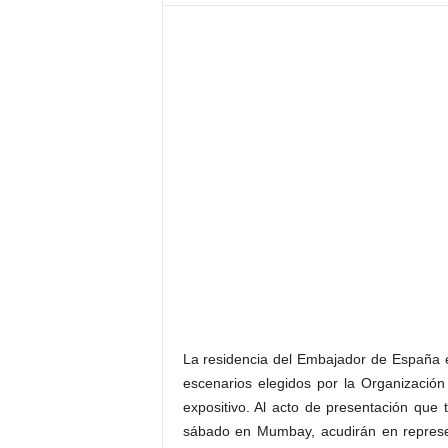
–
L
o
g
o
p
r
e
s
s
La residencia del Embajador de España e
escenarios elegidos por la Organizació
expositivo. Al acto de presentación que
sábado en Mumbay, acudirán en represen