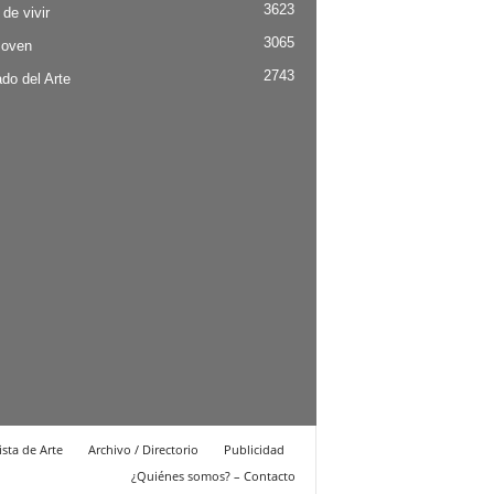
3623
 de vivir
3065
Joven
2743
do del Arte
ista de Arte
Archivo / Directorio
Publicidad
¿Quiénes somos? – Contacto