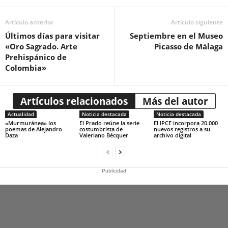
Artículo anterior
Artículo siguiente
Últimos días para visitar
Septiembre en el Museo
«Oro Sagrado. Arte
Picasso de Málaga
Prehispánico de
Colombia»
Artículos relacionados
Más del autor
Actualidad
Noticia destacada
Noticia destacada
«Murmuránea» los
El Prado reúne la serie
El IPCE incorpora 20.000
poemas de Alejandro
costumbrista de
nuevos registros a su
Daza
Valeriano Bécquer
archivo digital
Publicidad