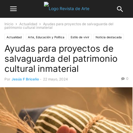
Inicio
Actualidad
Ayudas para proyectos de salvaguarda del
patrimonio cultural inmaterial
Actualidad
Arte, Educación y Política
Estilo de vivir
Noticia destacada
Ayudas para proyectos de
Turismo
salvaguarda del patrimonio
cultural inmaterial
0
Por
Jesús F Briceño
-
22 mayo, 2024