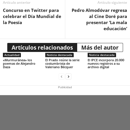
Artículo anterior
Artículo siguiente
Concurso en Twitter para
Pedro Almodóvar regresa
celebrar el Día Mundial de
al Cine Doré para
la Poesía
presentar ‘La mala
educación’
Artículos relacionados
Más del autor
Actualidad
Noticia destacada
Noticia destacada
«Murmuránea» los
El Prado reúne la serie
El IPCE incorpora 20.000
poemas de Alejandro
costumbrista de
nuevos registros a su
Daza
Valeriano Bécquer
archivo digital
Publicidad