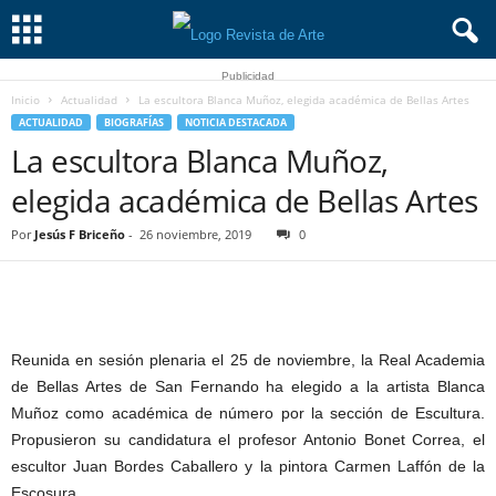
Publicidad
Inicio
Actualidad
La escultora Blanca Muñoz, elegida académica de Bellas Artes
ACTUALIDAD
BIOGRAFÍAS
NOTICIA DESTACADA
La escultora Blanca Muñoz,
elegida académica de Bellas Artes
Por
Jesús F Briceño
-
26 noviembre, 2019
0
Reunida en sesión plenaria el 25 de noviembre, la Real Academia
de Bellas Artes de San Fernando ha elegido a la artista Blanca
Muñoz como académica de número por la sección de Escultura.
Propusieron su candidatura el profesor Antonio Bonet Correa, el
escultor Juan Bordes Caballero y la pintora Carmen Laffón de la
Escosura.