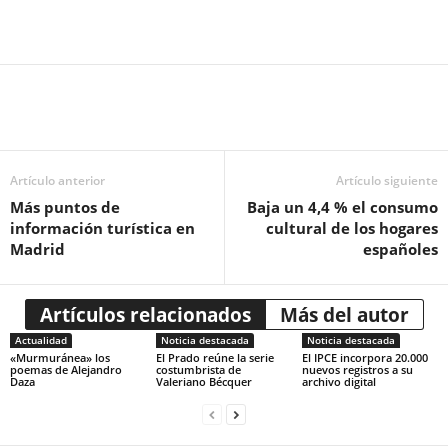
Artículo anterior
Artículo siguiente
Más puntos de
Baja un 4,4 % el consumo
información turística en
cultural de los hogares
Madrid
españoles
Artículos relacionados
Más del autor
Actualidad
Noticia destacada
Noticia destacada
«Murmuránea» los
El Prado reúne la serie
El IPCE incorpora 20.000
poemas de Alejandro
costumbrista de
nuevos registros a su
Daza
Valeriano Bécquer
archivo digital