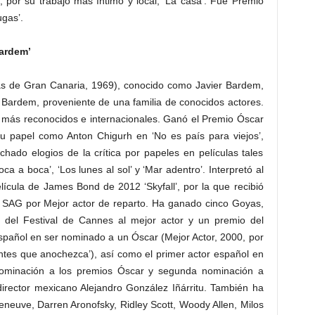
, por su trabajo más íntimo y local, ‘La casa’. Fue Premio
gas’.
Bardem’
s de Gran Canaria, 1969), conocido como Javier Bardem,
lar Bardem, proveniente de una familia de conocidos actores.
s más reconocidos e internacionales. Ganó el Premio Óscar
su papel como Anton Chigurh en ‘No es país para viejos’,
hado elogios de la crítica por papeles en películas tales
a a boca’, ‘Los lunes al sol’ y ‘Mar adentro’. Interpretó al
elícula de James Bond de 2012 ‘Skyfall’, por la que recibió
 SAG por Mejor actor de reparto. Ha ganado cinco Goyas,
del Festival de Cannes al mejor actor y un premio del
español en ser nominado a un Óscar (Mejor Actor, 2000, por
‘Antes que anochezca’), así como el primer actor español en
a nominación a los premios Óscar y segunda nominación a
el director mexicano Alejandro González Iñárritu. También ha
eneuve, Darren Aronofsky, Ridley Scott, Woody Allen, Milos