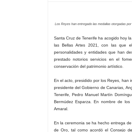
–
L
o
g
Los Reyes han entregado las medallas otorgadas por 
o
p
Santa Cruz de Tenerife ha acogido hoy la
r
las Bellas Artes 2021, con las que e
e
personalidades y entidades que han des
s
prestado notorios servicios en el fome
s
conservación del patrimonio artístico.
En el acto, presidido por los Reyes, han i
presidente del Gobierno de Canarias, Ange
Tenerife, Pedro Manuel Martín Domíngue
Bermúdez Esparza. En nombre de los g
Amaral.
En la ceremonia se ha hecho entrega de l
de Oro, tal como acordó el Consejo de