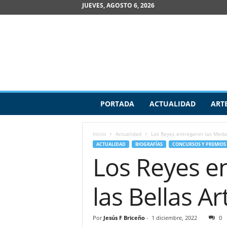
JUEVES, AGOSTO 6, 2026
R
PORTADA
ACTUALIDAD
ART
e
v
i
Inicio
Actualidad
Los Reyes entregaron las Medal
s
ACTUALIDAD
BIOGRAFÍAS
CONCURSOS Y PREMIOS
t
Los Reyes e
a
d
e
las Bellas Ar
A
r
t
Por
Jesús F Briceño
-
1 diciembre, 2022
0
e