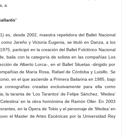
a, a:
allardo’
61) es, desde 2002, maestra repetidora del Ballet Nacional
como Jareño y Victoria Eugenia, se tituló en Danza, a los
975, participó en la creación del Ballet Folclórico Nacional
de, baila con la categoría de solista en las compañías Los
ección de Alberto Lorca-, en el Ballet Siluetas -dirigido por
Compañías de María Rosa, Rafael de Córdoba y Luisillo. Se
tonio, en el que asciende a Primera Bailarina en 1985, bajo
na coreografías creadas exclusivamente para ella como
a; la taranta de ‘Los Tarantos’ de Felipe Sánchez, ‘Medea’
 Celestina’ en la obra homónima de Ramón Oller. En 2003
 Dorantes, en la Ópera de Tokio y el personaje de ‘Medea’ en
tuvo el Master de Artes Escénicas por la Universidad Rey