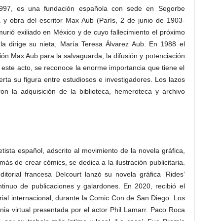
997, es una fundación española con sede en Segorbe
a y obra del escritor Max Aub (París, 2 de junio de 1903-
murió exiliado en México y de cuyo fallecimiento el próximo
a dirige su nieta, María Teresa Álvarez Aub. En 1988 el
n Max Aub para la salvaguarda, la difusión y potenciación
 este acto, se reconoce la enorme importancia que tiene el
ierta su figura entre estudiosos e investigadores. Los lazos
ron la adquisición de la biblioteca, hemeroteca y archivo
tista español, adscrito al movimiento de la novela gráfica,
s de crear cómics, se dedica a la ilustración publicitaria.
itorial francesa Delcourt lanzó su novela gráfica ‘Rides’
ontinuo de publicaciones y galardones. En 2020, recibió el
rial internacional, durante la Comic Con de San Diego. Los
a virtual presentada por el actor Phil Lamarr. Paco Roca