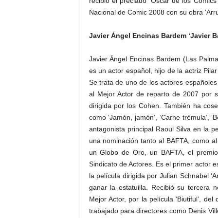
recibió el preciado ‘Oscar de los Cómics’
Nacional de Comic 2008 con su obra ‘Arru
Javier Ángel Encinas Bardem ‘Javier 
Javier Ángel Encinas Bardem (Las Palma
es un actor español, hijo de la actriz Pi
Se trata de uno de los actores españole
al Mejor Actor de reparto de 2007 por 
dirigida por los Cohen. También ha cosec
como ‘Jamón, jamón’, ‘Carne trémula’, ‘Boc
antagonista principal Raoul Silva en la p
una nominación tanto al BAFTA, como al
un Globo de Oro, un BAFTA, el premio 
Sindicato de Actores. Es el primer actor 
la película dirigida por Julian Schnabel 
ganar la estatuilla. Recibió su tercer
Mejor Actor, por la película ‘Biutiful’, d
trabajado para directores como Denis Vill