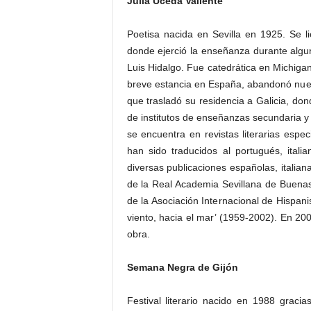
Julia Uceda Valiente
Poetisa nacida en Sevilla en 1925. Se li
donde ejerció la enseñanza durante algu
Luis Hidalgo. Fue catedrática en Michig
breve estancia en España, abandonó nuev
que trasladó su residencia a Galicia, don
de institutos de enseñanzas secundaria y d
se encuentra en revistas literarias es
han sido traducidos al portugués, itali
diversas publicaciones españolas, italia
de la Real Academia Sevillana de Buenas 
de la Asociación Internacional de Hispan
viento, hacia el mar’ (1959-2002). En 200
obra.
Semana Negra de Gijón
Festival literario nacido en 1988 gracias