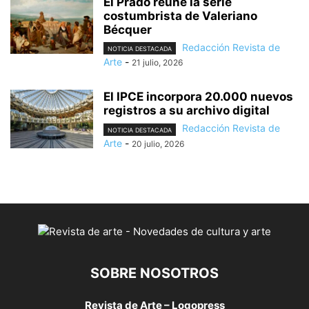
El Prado reúne la serie
costumbrista de Valeriano
Bécquer
Redacción Revista de
NOTICIA DESTACADA
Arte
-
21 julio, 2026
El IPCE incorpora 20.000 nuevos
registros a su archivo digital
Redacción Revista de
NOTICIA DESTACADA
Arte
-
20 julio, 2026
SOBRE NOSOTROS
Revista de Arte – Logopress