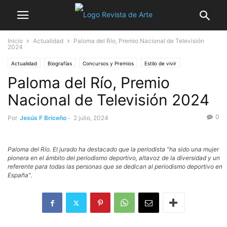
Inicio
Actualidad
Paloma del Río, Premio Nacional de Televisión
2024
Actualidad
Biografías
Concursos y Premios
Estilo de vivir
Paloma del Río, Premio
Espectáculos
Noticia destacada
Nacional de Televisión 2024
0
Por
Jesús F Briceño
-
2 julio, 2024
Paloma del Río. El jurado ha destacado que la periodista “ha sido una mujer
pionera en el ámbito del periodismo deportivo, altavoz de la diversidad y un
referente para todas las personas que se dedican al periodismo deportivo en
España”.