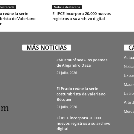
 destacada
Noticia destacada
o reúne la serie
El IPCE incorpora 20.000 nuevos
brista de Valeriano
registros a su archivo digital
r
MÁS NOTICIAS
C
Actua
«Murmuránea» los poemas
de Alejandro Daza
Notic
21 julio, 2026
Expos
Madri
El Prado reúne la serie
costumbrista de Valeriano
Estilo
Bécquer
Arte 
21 julio, 2026
Merca
El IPCE incorpora 20.000
nuevos registros a su archivo
digital