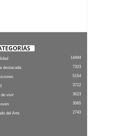
ATEGORÍAS
14494
lidad
7323
ia destacada
5154
iciones
3722
d
3623
 de vivir
3065
Joven
2743
do del Arte