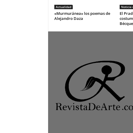
Actualidad
Noticia
«Murmuránea» los poemas de
El Prad
Alejandro Daza
costum
Bécque