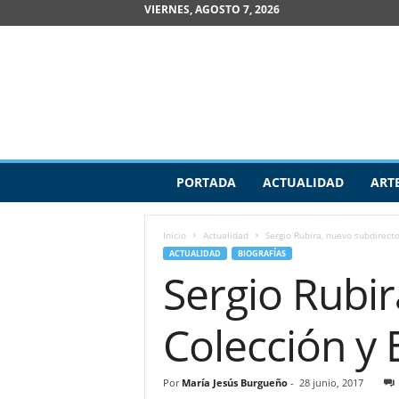
VIERNES, AGOSTO 7, 2026
R
PORTADA
ACTUALIDAD
ART
e
v
i
Inicio
Actualidad
Sergio Rubira, nuevo subdirect
s
ACTUALIDAD
BIOGRAFÍAS
t
Sergio Rubir
a
d
e
Colección y 
A
r
t
Por
María Jesús Burgueño
-
28 junio, 2017
e