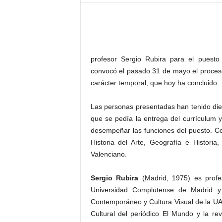
–
L
o
g
o
p
profesor Sergio Rubira para el puesto
r
convocó el pasado 31 de mayo el proceso
e
carácter temporal, que hoy ha concluido.
s
s
Las personas presentadas han tenido diez
que se pedía la entrega del currículum
desempeñar las funciones del puesto. Como
Historia del Arte, Geografía e Historia
Valenciano.
Sergio Rubira
(Madrid, 1975) es profe
Universidad Complutense de Madrid y 
Contemporáneo y Cultura Visual de la UA
Cultural del periódico El Mundo y la rev