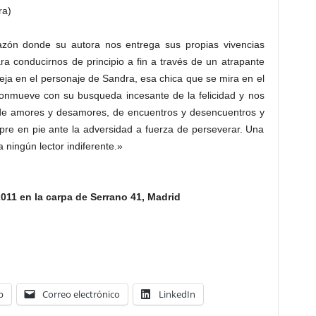
ra)
azón donde su autora nos entrega sus propias vivencias
ara conducirnos de principio a fin a través de un atrapante
leja en el personaje de Sandra, esa chica que se mira en el
onmueve con su busqueda incesante de la felicidad y nos
ia de amores y desamores, de encuentros y desencuentros y
e en pie ante la adversidad a fuerza de perseverar. Una
 ningún lector indiferente.»
 2011 en la carpa de Serrano 41, Madrid
p
Correo electrónico
LinkedIn