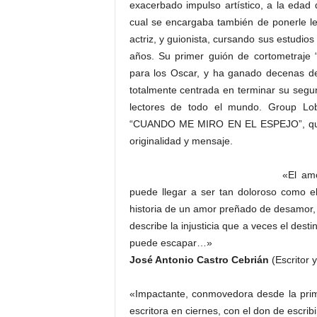
exacerbado impulso artístico, a la eda
cual se encargaba también de ponerle l
actriz, y guionista, cursando sus estudio
años. Su primer guión de cortometraje 
para los Oscar, y ha ganado decenas de
totalmente centrada en terminar su segu
lectores de todo el mundo. Group Lob
“CUANDO ME MIRO EN EL ESPEJO”, que pr
originalidad y mensaje.
«El amo
puede llegar a ser tan doloroso como 
historia de un amor preñado de desamor, 
describe la injusticia que a veces el des
puede escapar…»
José Antonio Castro Cebrián
(Escritor y
«Impactante, conmovedora desde la prim
escritora en ciernes, con el don de escribi