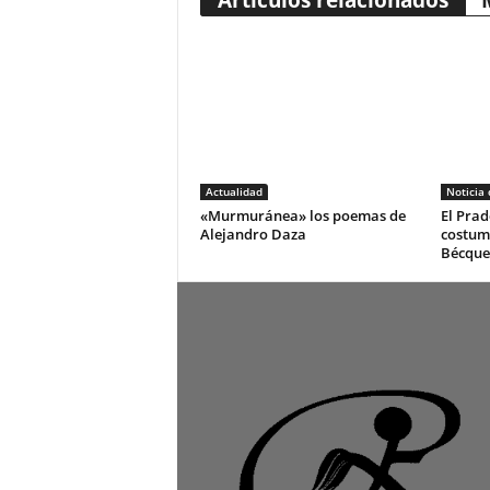
Artículos relacionados
Actualidad
Noticia
«Murmuránea» los poemas de
El Prad
Alejandro Daza
costum
Bécque