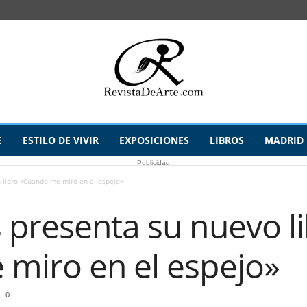
E
ESTILO DE VIVIR
EXPOSICIONES
LIBROS
MADRID
Publicidad
 libro «Cuando me miro en el espejo»
 presenta su nuevo l
miro en el espejo»
0