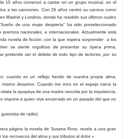
d de 15 años comenzó a cantar en un grupo musical, en el
etra a las canciones. Con 26 años centró su carrera como
s en Madrid y Londres, donde ha residido sus últimos cuatro
“Sueño de una mujer despierta” ha sido preseleccionado
 premios nacionales, e internacionales. Actualmente está
nda novela de ficción, con la que espera sorprender a los
her se siente orgulloso de presentar su ópera prima,
etende ser el deleite de todo tipo de lectores, por su
r, cuando es un reflejo herido de nuestra propia alma,
el mismo desamor. Cuando me miro en el espejo narra la
relata la epopeya de una madre vencida por la impotencia,
tino impone a quien vive encerrado en un pasado del que no
 guionista de radio)
era página la novela de Susana Ross, revela a una gran
r los recovecos del alma y sus tributos al dolor.»