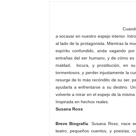
–
L
o
g
Cuando
o
p
a socavar en nuestro espejo interior. Int
r
al lado de la protagonista. Mientras la m
e
espíritu confundido, anda vagando po
s
entrañas del ser humano, y de cómo es p
s
maldad, locura, y prostitución, en s
tormentosos, y perder injustamente la cu
resurge de lo más recóndito de su ser, pa
ayudarla a enfrentarse a su destino. Un
volverte a mirar en el espejo de la mism
Inspirada en hechos reales.
Susana Ross
Breve Biografía
: Susana Ross, nace e
teatro, pequeños cuentos, y poesías, c