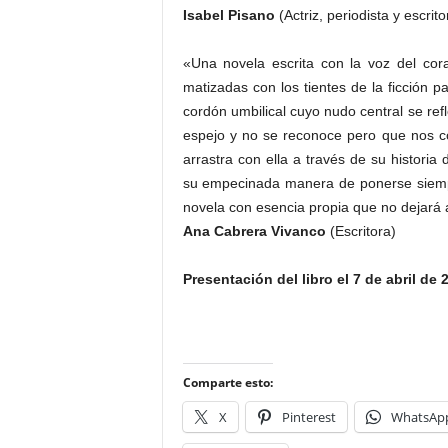
Isabel Pisano
(Actriz, periodista y escrito
«Una novela escrita con la voz del cor
matizadas con los tientes de la ficción p
cordón umbilical cuyo nudo central se ref
espejo y no se reconoce pero que nos c
arrastra con ella a través de su histor
su empecinada manera de ponerse siempr
novela con esencia propia que no dejará a
Ana Cabrera Vivanco
(Escritora)
Presentación del libro el 7 de abril de
Comparte esto:
X
Pinterest
WhatsAp