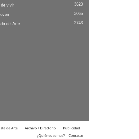
3623
 de vivir
3065
Joven
2743
do del Arte
ista de Arte
Archivo / Directorio
Publicidad
¿Quiénes somos? – Contacto