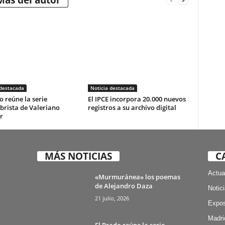
Más del autor
 destacada
Noticia destacada
o reúne la serie
El IPCE incorpora 20.000 nuevos
brista de Valeriano
registros a su archivo digital
r
MÁS NOTICIAS
C
Actua
«Murmuránea» los poemas
de Alejandro Daza
Notic
21 julio, 2026
Expos
Madri
El Prado reúne la serie