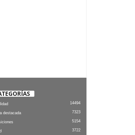
ATEGORÍAS
14494
lidad
7323
ia destacada
5154
iciones
3722
d