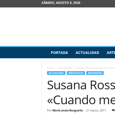
SÁBADO, AGOSTO 8, 2026
R
PORTADA
ACTUALIDAD
ART
e
v
i
Inicio
Actualidad
Susana Ross presenta su nuevo
s
ACTUALIDAD
BIBLIOTECAS
BIOGRAFÍAS
t
Susana Ross
a
d
e
«Cuando me 
A
r
t
Por
María Jesús Burgueño
-
21 marzo, 2011
e