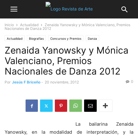
Inicio
Actualidad
Zenaida Yanowsky y Mónica Valenciano, Premios
Nacionales de Danza 2012
Actualidad
Biografías
Concursos y Premios
Danza
Zenaida Yanowsky y Mónica
Valenciano, Premios
Nacionales de Danza 2012
0
Por
Jesús F Briceño
-
20 noviembre, 2012
La bailarina Zenaida
Yanowsky, en la modalidad de interpretación, y la