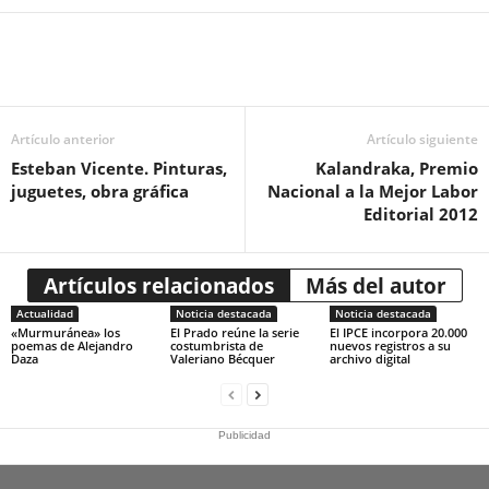
Artículo anterior
Artículo siguiente
Esteban Vicente. Pinturas,
Kalandraka, Premio
juguetes, obra gráfica
Nacional a la Mejor Labor
Editorial 2012
Artículos relacionados
Más del autor
Actualidad
Noticia destacada
Noticia destacada
«Murmuránea» los
El Prado reúne la serie
El IPCE incorpora 20.000
poemas de Alejandro
costumbrista de
nuevos registros a su
Daza
Valeriano Bécquer
archivo digital
Publicidad