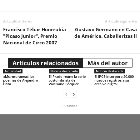
Artículo anterior
Artículo siguiente
Francisco Tébar Honrrubia
Gustavo Germano en Casa
"Picaso Junior", Premio
de América. Caballerizas II
Nacional de Circo 2007
Artículos relacionados
Más del autor
Actualidad
Noticia destacada
Noticia destacada
«Murmuránea» los
El Prado reúne la serie
El IPCE incorpora 20.000
poemas de Alejandro
costumbrista de
nuevos registros a su
Daza
Valeriano Bécquer
archivo digital
Publicidad