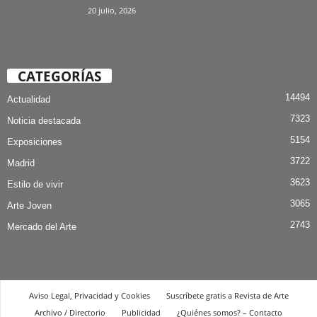
20 julio, 2026
CATEGORÍAS
14494
Actualidad
7323
Noticia destacada
5154
Exposiciones
3722
Madrid
3623
Estilo de vivir
3065
Arte Joven
2743
Mercado del Arte
Aviso Legal, Privacidad y Cookies
Suscríbete gratis a Revista de Arte
Archivo / Directorio
Publicidad
¿Quiénes somos? – Contacto