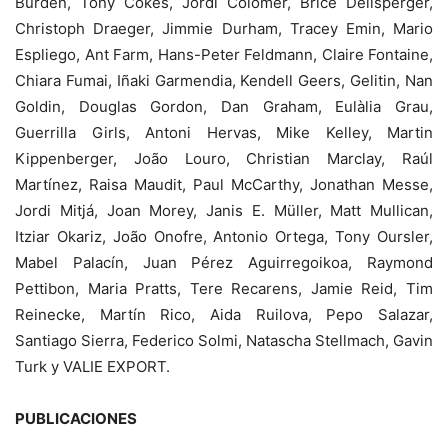
Burden, Tony Cokes, Jordi Colomer, Brice Dellsperger,
Christoph Draeger, Jimmie Durham, Tracey Emin, Mario
Espliego, Ant Farm, Hans-Peter Feldmann, Claire Fontaine,
Chiara Fumai, Iñaki Garmendia, Kendell Geers, Gelitin, Nan
Goldin, Douglas Gordon, Dan Graham, Eulàlia Grau,
Guerrilla Girls, Antoni Hervas, Mike Kelley, Martin
Kippenberger, João Louro, Christian Marclay, Raúl
Martínez, Raisa Maudit, Paul McCarthy, Jonathan Messe,
Jordi Mitjá, Joan Morey, Janis E. Müller, Matt Mullican,
Itziar Okariz, João Onofre, Antonio Ortega, Tony Oursler,
Mabel Palacín, Juan Pérez Aguirregoikoa, Raymond
Pettibon, Maria Pratts, Tere Recarens, Jamie Reid, Tim
Reinecke, Martín Rico, Aida Ruilova, Pepo Salazar,
Santiago Sierra, Federico Solmi, Natascha Stellmach, Gavin
Turk y VALIE EXPORT.
PUBLICACIONES