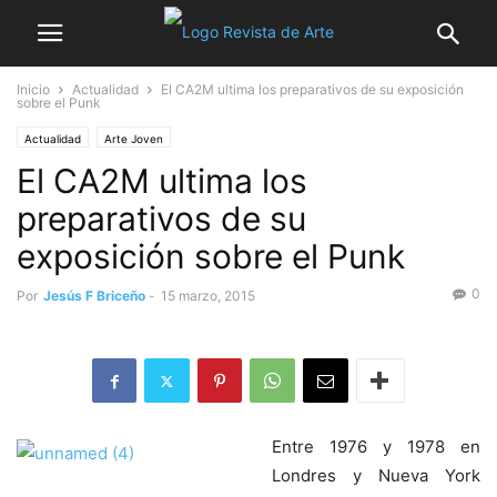
Inicio
Actualidad
El CA2M ultima los preparativos de su exposición
sobre el Punk
Actualidad
Arte Joven
El CA2M ultima los
preparativos de su
exposición sobre el Punk
0
Por
Jesús F Briceño
-
15 marzo, 2015
Entre 1976 y 1978 en
Londres y Nueva York