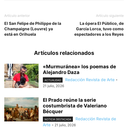
Artículo anterior
Artículo siguiente
El San Felipe de Philippe de la
La ópera El Público, de
Champaigne (Louvre) ya
García Lorca, tuvo como
está en Orihuela
espectadores a los Reyes
Artículos relacionados
«Murmuránea» los poemas de
Alejandro Daza
Redacción Revista de Arte
-
ACTUALIDAD
21 julio, 2026
El Prado reúne la serie
costumbrista de Valeriano
Bécquer
Redacción Revista de
NOTICIA DESTACADA
Arte
-
21 julio, 2026