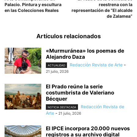
Palacio. Pintura y escultura
reestrena con la
en las Colecciones Reales
representación de “El alcalde
de Zalamea”
Artículos relacionados
«Murmuránea» los poemas de
Alejandro Daza
Redacción Revista de Arte
-
ACTUALIDAD
21 julio, 2026
El Prado reúne la serie
costumbrista de Valeriano
Bécquer
Redacción Revista de
NOTICIA DESTACADA
Arte
-
21 julio, 2026
El IPCE incorpora 20.000 nuevos
registros a su archivo digital