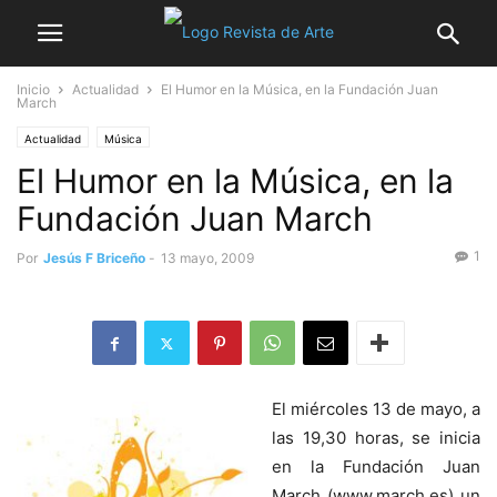
Inicio
Actualidad
El Humor en la Música, en la Fundación Juan
March
Actualidad
Música
El Humor en la Música, en la
Fundación Juan March
1
Por
Jesús F Briceño
-
13 mayo, 2009
El miércoles 13 de mayo, a
las 19,30 horas, se inicia
en la Fundación Juan
March (www.march.es) un