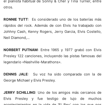
el pianista habitual de Sonny & Cher y Tina Turner, entre
otros.
RONNIE TUTT
: Es considerado uno de los baterías más
rápidos del rock. Además de con Elvis ha trabajado con
Johhny Cash, Kenny Rogers, Jerry Garcia, Elvis Costello,
Neil Diamond,…
NORBERT PUTNAM
: Entre 1965 y 1977 grabó con Elvis
Presley 122 canciones, incluyendo las pistas famosas del
legendario «Nashville-Marathons».
DENNIS JALE
: Su voz ha sido comparada con la de
George Michael y Elvis Presley.
JERRY SCHILLING
: Uno de los amigos más cercanos de
Elvis Presley y fue testigo de lujo de muchos
acontecimientos en la vida de ‘El Rey’ con los que nos