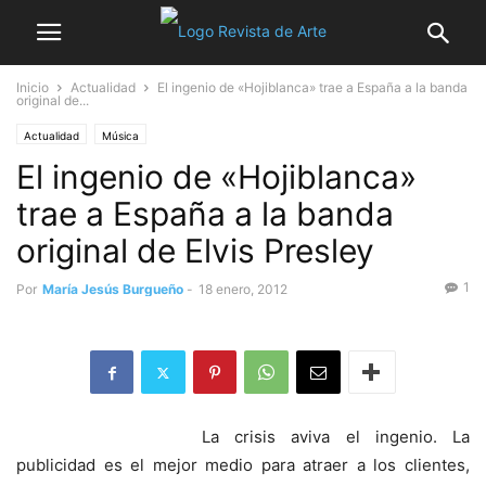
Inicio
Actualidad
El ingenio de «Hojiblanca» trae a España a la banda
original de...
Actualidad
Música
El ingenio de «Hojiblanca»
trae a España a la banda
original de Elvis Presley
1
Por
María Jesús Burgueño
-
18 enero, 2012
La crisis aviva el ingenio. La
publicidad es el mejor medio para atraer a los clientes,