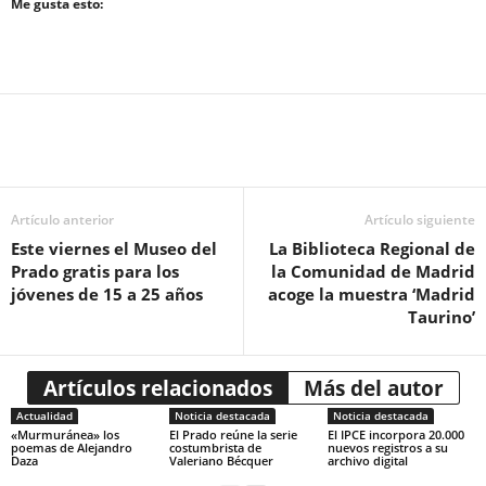
Me gusta esto:
Artículo anterior
Artículo siguiente
Este viernes el Museo del
La Biblioteca Regional de
Prado gratis para los
la Comunidad de Madrid
jóvenes de 15 a 25 años
acoge la muestra ‘Madrid
Taurino’
Artículos relacionados
Más del autor
Actualidad
Noticia destacada
Noticia destacada
«Murmuránea» los
El Prado reúne la serie
El IPCE incorpora 20.000
poemas de Alejandro
costumbrista de
nuevos registros a su
Daza
Valeriano Bécquer
archivo digital