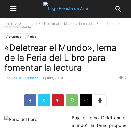
Inicio
Actualidad
«Deletrear el Mundo», lema de la Feria del Libro
para fomentar la...
Actualidad
Ferias
«Deletrear el Mundo», lema
de la Feria del Libro para
fomentar la lectura
0
Por
Jesús F Briceño
-
1 junio, 2014
Bajo el lema ‘Deletrear el
mundo’, la feria propone