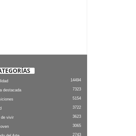
ATEGORÍAS
14494
lidad
7323
ia destacada
5154
iciones
3722
d
3623
 de vivir
3065
Joven
2743
do del Arte