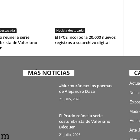
 destacada
Noticia destacada
o reúne la serie
El IPCE incorpora 20.000 nuevos
brista de Valeriano
registros a su archivo digital
r
MÁS NOTICIAS
C
Actua
«Murmuránea» los poemas
de Alejandro Daza
Notic
21 julio, 2026
Expos
Madri
El Prado reúne la serie
costumbrista de Valeriano
Estilo
Bécquer
Arte 
21 julio, 2026
Merca