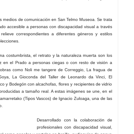
los medios de comunicación en San Telmo Museoa. Se trata
rado accesible a personas con discapacidad visual a través
elieve correspondientes a diferentes géneros y estilos
olecciones.
cena costumbrista, el retrato y la naturaleza muerta son los
 en el Prado a personas ciegas o con resto de visión a
e obras como Noli me tangere de Correggio, La fragua de
Goya, La Gioconda del Taller de Leonardo da Vinci, El
o y Bodegón con alcachofas, flores y recipientes de vidrio
producidas a tamaño real. A estas imágenes se une, en el
amarretako (Tipos Vascos) de Ignacio Zuloaga, una de las
o.
Desarrollado con la colaboración de
profesionales con discapacidad visual,