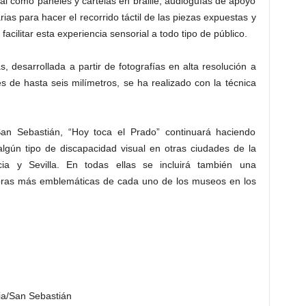
al como paneles y cartelas en braille, audioguías de apoyo
ias para hacer el recorrido táctil de las piezas expuestas y
acilitar esta experiencia sensorial a todo tipo de público.
, desarrollada a partir de fotografías en alta resolución a
s de hasta seis milímetros, se ha realizado con la técnica
an Sebastián, “Hoy toca el Prado” continuará haciendo
lgún tipo de discapacidad visual en otras ciudades de la
ia y Sevilla. En todas ellas se incluirá también una
obras más emblemáticas de cada uno de los museos en los
ia/San Sebastián