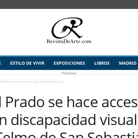
E
ESTILO DE VIVIR
EXPOSICIONES
LIBROS
MADRID
Publicidad
esible a personas con discapacidad visual...
 Prado se hace acces
 discapacidad visual
elmo de San Sebasti