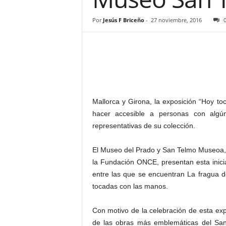
–
L
Por
Jesús F Briceño
-
27 noviembre, 2016
o
g
o
p
r
e
s
Mallorca y Girona, la exposición “Hoy toc
s
hacer accesible a personas con algún
representativas de su colección.
El Museo del Prado y San Telmo Museoa, c
la Fundación ONCE, presentan esta inici
entre las que se encuentran La fragua d
tocadas con las manos.
Con motivo de la celebración de esta ex
de las obras más emblemáticas del Sa