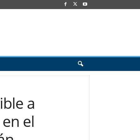
ible a
 en el
án