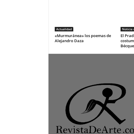
Actualidad
Noticia
«Murmuránea» los poemas de
El Prad
Alejandro Daza
costum
Bécque