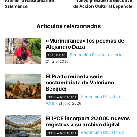
Arte en la Naturaleza de
nuevo presidente ejecutivo
Salamanca
de Acción Cultural Española
Artículos relacionados
«Murmuránea» los poemas de
Alejandro Daza
Redacción Revista de Arte
-
ACTUALIDAD
21 julio, 2026
El Prado reúne la serie
costumbrista de Valeriano
Bécquer
Redacción Revista de
NOTICIA DESTACADA
Arte
-
21 julio, 2026
El IPCE incorpora 20.000 nuevos
registros a su archivo digital
Redacción Revista de
NOTICIA DESTACADA