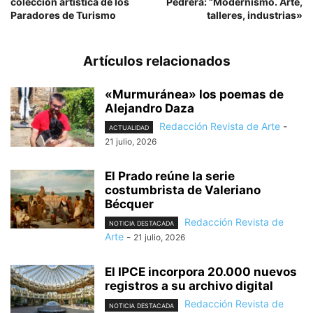
colección artística de los
Pedrera: “Modernismo. Arte,
Paradores de Turismo
talleres, industrias»
Artículos relacionados
«Murmuránea» los poemas de
Alejandro Daza
Redacción Revista de Arte
-
ACTUALIDAD
21 julio, 2026
El Prado reúne la serie
costumbrista de Valeriano
Bécquer
Redacción Revista de
NOTICIA DESTACADA
Arte
-
21 julio, 2026
El IPCE incorpora 20.000 nuevos
registros a su archivo digital
Redacción Revista de
NOTICIA DESTACADA