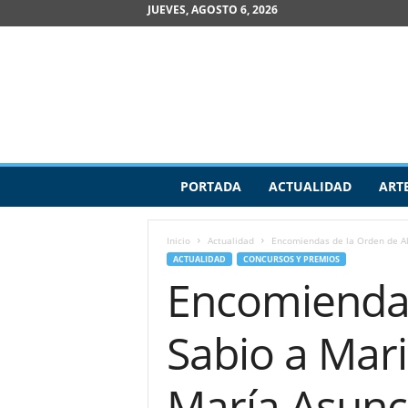
JUEVES, AGOSTO 6, 2026
R
PORTADA
ACTUALIDAD
ART
e
v
i
Inicio
Actualidad
Encomiendas de la Orden de Alf
s
ACTUALIDAD
CONCURSOS Y PREMIOS
t
Encomiendas
a
d
e
Sabio a Mari
A
r
t
María Asunc
e