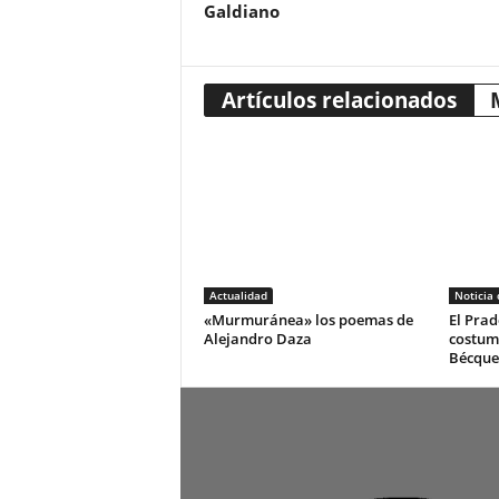
Galdiano
Artículos relacionados
Actualidad
Noticia
«Murmuránea» los poemas de
El Prad
Alejandro Daza
costum
Bécque