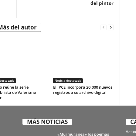
del pintor
Más del autor
 destacada
Noticia destacada
o reúne la serie
El IPCE incorpora 20.000 nuevos
brista de Valeriano
registros a su archivo digital
r
MÁS NOTICIAS
C
Actua
«Murmuránea» los poemas