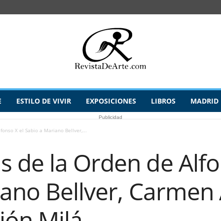
E
ESTILO DE VIVIR
EXPOSICIONES
LIBROS
MADRID
Publicidad
onso X el Sabio a Mariano Bellver,...
 de la Orden de Alfo
ano Bellver, Carmen 
ión Milá