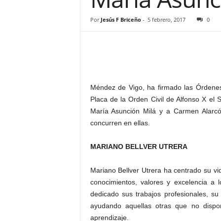
–
L
Por
Jesús F Briceño
-
5 febrero, 2017
0
o
g
o
p
r
e
Méndez de Vigo, ha firmado las Órdenes
s
Placa de la Orden Civil de Alfonso X el
s
María Asunción Milá y a Carmen Alarcón
concurren en ellas.
MARIANO BELLVER UTRERA
Mariano Bellver Utrera ha centrado su vid
conocimientos, valores y excelencia a 
dedicado sus trabajos profesionales, s
ayudando aquellas otras que no dispo
aprendizaje.