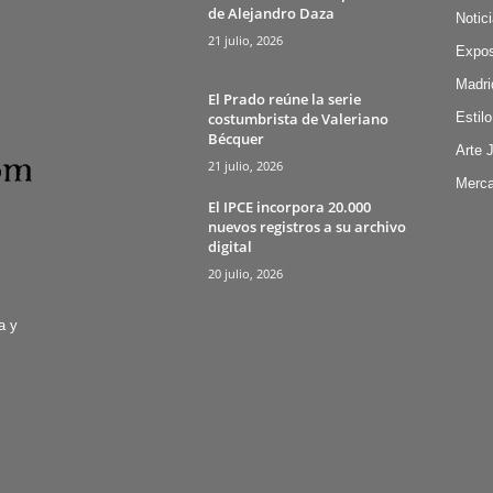
de Alejandro Daza
Notic
21 julio, 2026
Expos
Madri
El Prado reúne la serie
costumbrista de Valeriano
Estilo
Bécquer
Arte 
21 julio, 2026
Merca
El IPCE incorpora 20.000
nuevos registros a su archivo
digital
20 julio, 2026
a y