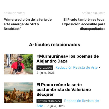
Artículo anterior
Artículo siguiente
Primera edición de la feria de
El Prado también se toca.
arte emergente “Art &
Exposición accesible para
Breakfast”
discapacitados
Artículos relacionados
«Murmuránea» los poemas de
Alejandro Daza
Redacción Revista de Arte
-
ACTUALIDAD
21 julio, 2026
El Prado reúne la serie
costumbrista de Valeriano
Bécquer
Redacción Revista de
NOTICIA DESTACADA
Arte
-
21 julio, 2026