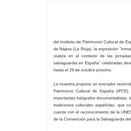
–
L
o
g
o
p
r
del Instituto de Patrimonio Cultural de E
e
de Nájera (La Rioja), la exposición “Inma
s
realiza en el contexto de las jornadas
s
salvaguardia en España” celebradas desde
hasta el 29 de octubre próximo.
La muestra propone un evocador recorrido 
Patrimonio Cultural de España (IPCE)
importantes fotógrafos documentalistas, t
tradiciones culturales españolas, que co
cuenta con el reconocimiento de la UNE
de la Convención para la Salvaguarda del 