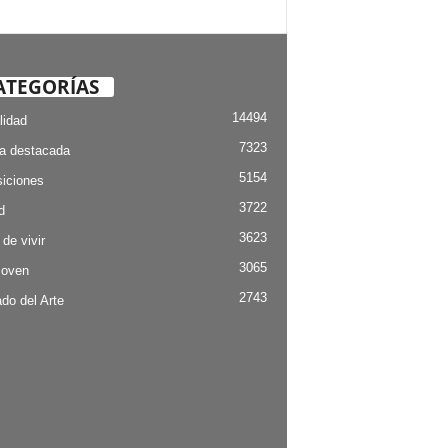
ATEGORÍAS
14494
lidad
7323
ia destacada
5154
iciones
3722
d
3623
 de vivir
3065
Joven
2743
do del Arte