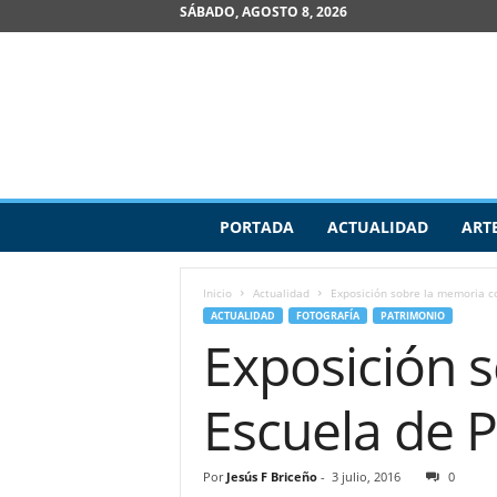
SÁBADO, AGOSTO 8, 2026
R
PORTADA
ACTUALIDAD
ART
e
v
i
Inicio
Actualidad
Exposición sobre la memoria co
s
ACTUALIDAD
FOTOGRAFÍA
PATRIMONIO
t
Exposición s
a
d
e
Escuela de P
A
r
t
Por
Jesús F Briceño
-
3 julio, 2016
0
e