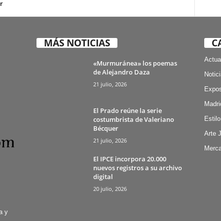
r
MÁS NOTICIAS
C
Actua
«Murmuránea» los poemas
de Alejandro Daza
Notic
21 julio, 2026
Expos
Madri
El Prado reúne la serie
costumbrista de Valeriano
Estilo
Bécquer
Arte 
21 julio, 2026
Merca
El IPCE incorpora 20.000
nuevos registros a su archivo
digital
20 julio, 2026
a y