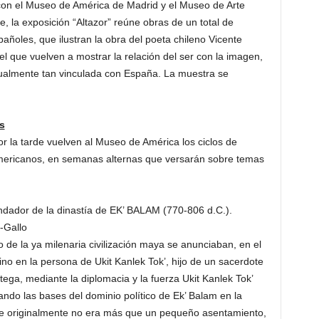
con el Museo de América de Madrid y el Museo de Arte
 la exposición “Altazor” reúne obras de un total de
pañoles, que ilustran la obra del poeta chileno Vicente
l que vuelven a mostrar la relación del ser con la imagen,
gualmente tan vinculada con España. La muestra se
s
por la tarde vuelven al Museo de América los ciclos de
americanos, en semanas alternas que versarán sobre temas
ador de la dinastía de EK’ BALAM (770-806 d.C.).
-Gallo
de la ya milenaria civilización maya se anunciaban, en el
no en la persona de Ukit Kanlek Tok’, hijo de un sacerdote
tega, mediante la diplomacia y la fuerza Ukit Kanlek Tok’
ando las bases del dominio político de Ek’ Balam en la
que originalmente no era más que un pequeño asentamiento,