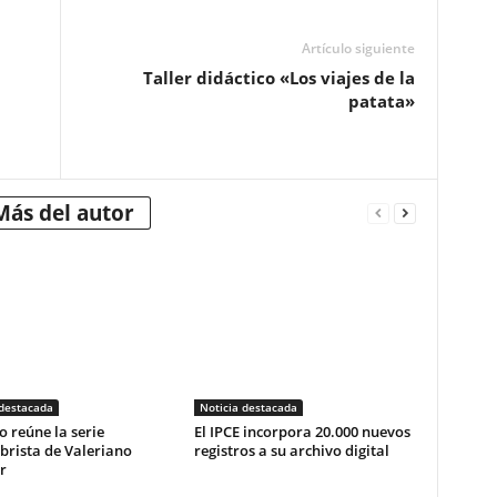
Artículo siguiente
Taller didáctico «Los viajes de la
patata»
Más del autor
 destacada
Noticia destacada
o reúne la serie
El IPCE incorpora 20.000 nuevos
brista de Valeriano
registros a su archivo digital
r