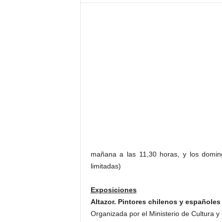
–
L
o
g
o
p
r
e
s
s
mañana a las 11,30 horas, y los domin
limitadas)
Exposiciones
Altazor. Pintores chilenos y españoles
Organizada por el Ministerio de Cultura y