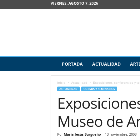
VIERNES, AGOSTO 7, 2026
R
PORTADA
ACTUALIDAD
ART
e
v
i
Inicio
Actualidad
Exposiciones, conferencias y t
s
ACTUALIDAD
CURSOS Y SEMINARIOS
t
Exposiciones
a
d
e
Museo de A
A
r
t
Por
María Jesús Burgueño
-
13 noviembre, 2008
e