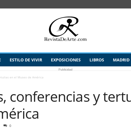
E
ESTILO DE VIVIR
EXPOSICIONES
LIBROS
MADRID
Publicidad
ertulias en el Museo de América
, conferencias y tertu
mérica
0