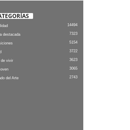
ATEGORÍAS
14494
lidad
7323
ia destacada
5154
iciones
3722
d
3623
 de vivir
3065
Joven
2743
do del Arte