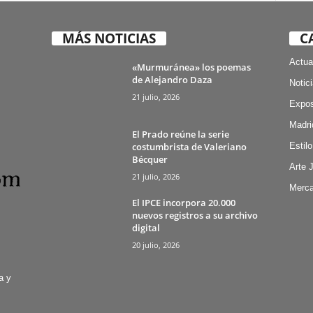
MÁS NOTICIAS
C
Actua
«Murmuránea» los poemas
de Alejandro Daza
Notic
21 julio, 2026
Expos
Madri
El Prado reúne la serie
costumbrista de Valeriano
Estilo
Bécquer
Arte 
21 julio, 2026
Merca
El IPCE incorpora 20.000
nuevos registros a su archivo
digital
20 julio, 2026
a y