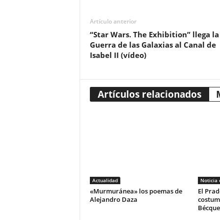
Artículo anterior
“Star Wars. The Exhibition” llega la
Guerra de las Galaxias al Canal de
Isabel II (vídeo)
Artículos relacionados
Actualidad
Noticia
«Murmuránea» los poemas de
El Prad
Alejandro Daza
costum
Bécque