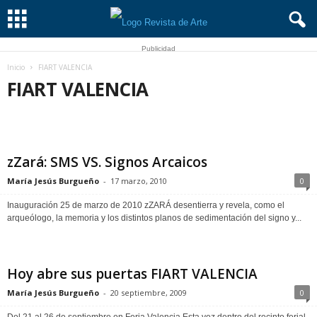
Publicidad
Inicio
FIART VALENCIA
FIART VALENCIA
ALMONEDA
AR&PA
ARCO
ART MADRID
ART MADRID MAESTROS
ARTS LIBRIS
BISUTEX
BRAFA
CÓMIC
DEARTE
ESTAMPA
FAIM
FERIA DEL LIBRO
zZará: SMS VS. Signos Arcaicos
FERIA DEL MUEBLE DE MADRID
FERIARTE
FIART VALENCIA
FITUR
FLECHA
IBERJOYA
IFEMA
INGRÁFICA
María Jesús Burgueño
-
17 marzo, 2010
0
INTERGIFT
JUST MADRID
MADRID PAPER WEEK
MADRIDFOTO
MANIFESTA
MERCEDES-BENZ FASHION WEEK
Inauguración 25 de marzo de 2010 zZARÁ desentierra y revela, como el
MODACALZADO+IBERPIEL
MULAFEST
OPEN STUDIO
PHE
arqueólogo, la memoria y los distintos planos de sedimentación del signo y...
SCULTO
TEFAF
ZIEMART
Hoy abre sus puertas FIART VALENCIA
María Jesús Burgueño
-
20 septiembre, 2009
0